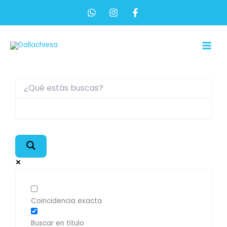
Ir
al
contenido
Main
Men
Coincidencia exacta
Buscar en titulo