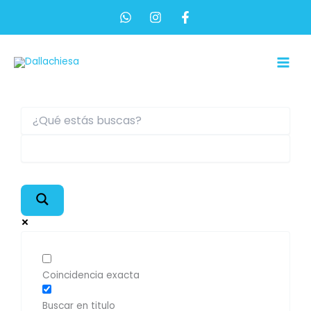
Ir
al
contenido
Main
Men
Coincidencia exacta
Buscar en titulo