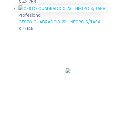
$
43.758
Profesional
CESTO CUADRADO X 23 L.NEGRO S/TAPA
$
15.145
Llamanos:
0221 463-8251
– Nosotros
– Dallachiesa Profesional
– Dallachiesa hogar
– Dallachiesa industria, fábricas y empresas