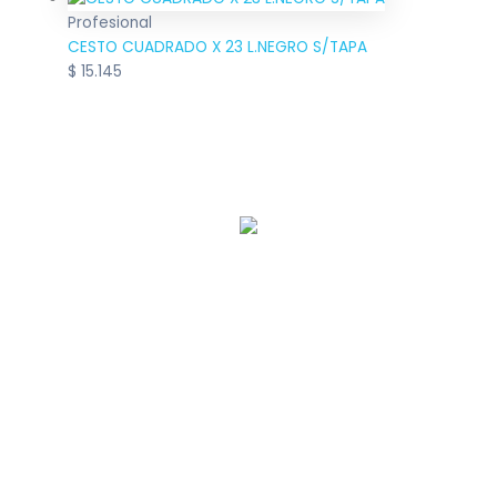
Profesional
CESTO CUADRADO X 23 L.NEGRO S/TAPA
$
15.145
Llamanos:
0221 463-8251
– Nosotros
– Dallachiesa Profesional
– Dallachiesa hogar
– Dallachiesa industria, fábricas y empresas
– Preguntas frecuentes
– Términos y condiciones