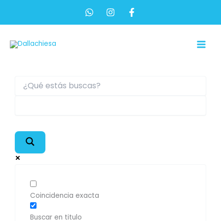
Ir
al
contenido
Main
Men
Coincidencia exacta
Buscar en titulo