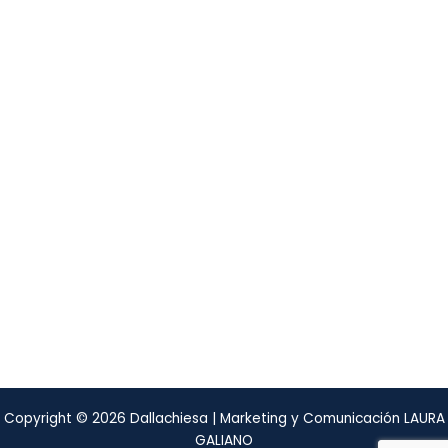
Dónde estamos
Almafuerte N° 370
entre Ortiz de Rosas e Italia,
Ensenada, Argentina
Copyright © 2026 Dallachiesa |
Marketing y Comunicación LAURA
GALIANO