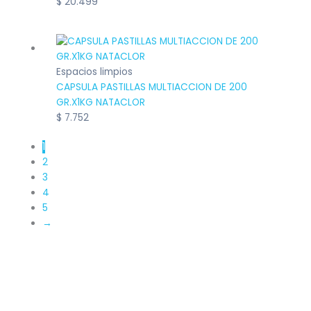
$
20.499
Espacios limpios
CAPSULA PASTILLAS MULTIACCION DE 200
GR.X1KG NATACLOR
$
7.752
1
2
3
4
5
→