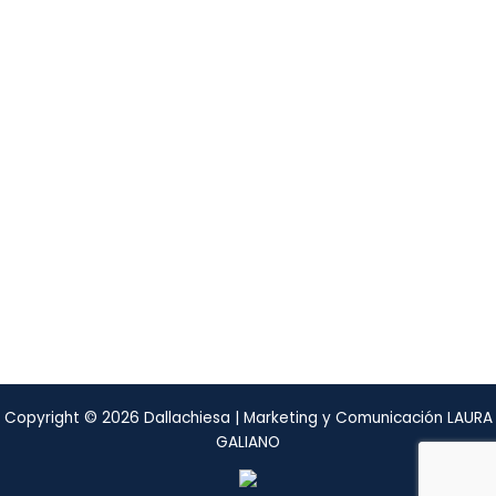
Almafuerte N° 370
entre Ortiz de Rosas e Italia,
Ensenada, Argentina
Copyright © 2026 Dallachiesa |
Marketing y Comunicación LAURA
GALIANO