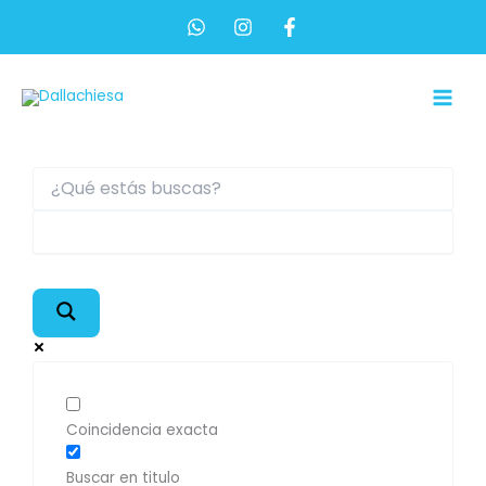
Ir
al
contenido
Main
Men
Coincidencia exacta
Buscar en titulo