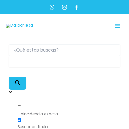
Ir
al
contenido
Main
Men
Coincidencia exacta
Buscar en titulo